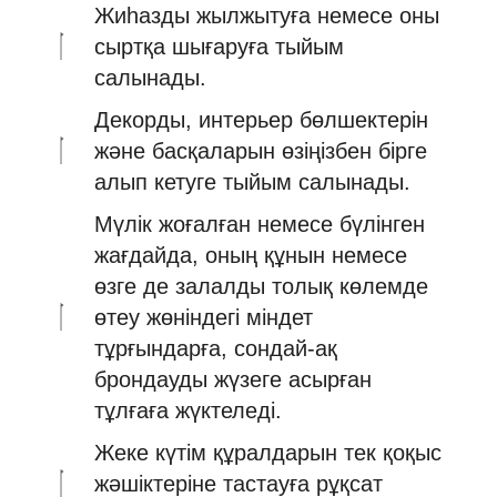
Жиһазды жылжытуға немесе оны
сыртқа шығаруға тыйым
салынады.
Декорды, интерьер бөлшектерін
және басқаларын өзіңізбен бірге
алып кетуге тыйым салынады.
Мүлік жоғалған немесе бүлінген
жағдайда, оның құнын немесе
өзге де залалды толық көлемде
өтеу жөніндегі міндет
тұрғындарға, сондай-ақ
брондауды жүзеге асырған
тұлғаға жүктеледі.
Жеке күтім құралдарын тек қоқыс
жәшіктеріне тастауға рұқсат