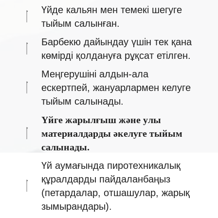
Үйде кальян мен темекі шегуге
тыйым салынған.
Барбекю дайындау үшін тек қана
көмірді қолдануға рұқсат етілген.
Меңгерушіні алдын-ала
ескертпей, жануарлармен келуге
тыйым салынады.
Үйге жарылғыш және улы
материалдарды әкелуге тыйым
салынады.
Үй аумағында пиротехникалық
құралдарды пайдаланбаңыз
(петардалар, отшашулар, жарық
зымырандары).