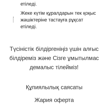
етіледі.
Жеке күтім құралдарын тек қоқыс
жәшіктеріне тастауға рұқсат
етіледі.
Түсіністік білдіргеніңіз үшін алғыс
білдіреміз және Сізге ұмытылмас
демалыс тілейміз!
Құпиялылық саясаты
Жария оферта